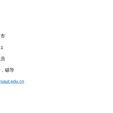
川市
11
党员
授，硕导
xaut.edu.cn
：