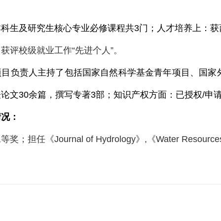
本科生及研究生核心专业必修课程共
3
门；人才培养上：获
，获评校级就业工作
“
先进个人
”
。
项目负责人主持了包括国家自然科学基金青年项目、国家
表论文
30
余篇，撰写专著
3
部；知识产权方面：已授权
/
申
情况：
二等奖；担
任《
Journal of Hydrology
》
,
《
Water Resourc