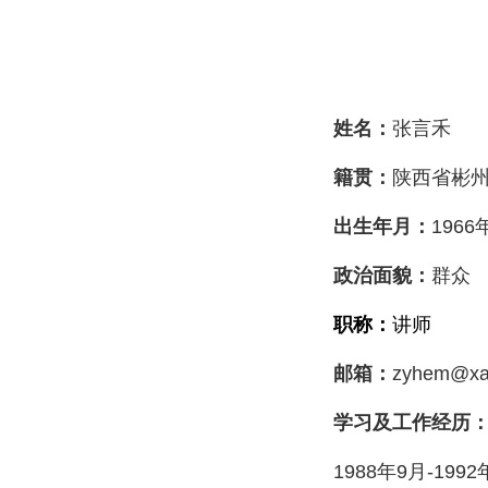
姓名：
张言禾
籍贯：
陕西省彬
出生年月：
1966
政治面貌：
群众
职称：
讲师
邮箱：
zyhem@xau
学习及工作经历
1988
年
9
月
-1992