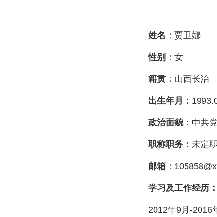
姓名：
贾卫娜
性别：
女
籍贯：
山西长治
出生年月：
1993.
政治面貌：
中共
职称职务：
未定
邮箱：
105858@xa
学习及工作经历
2012
年
9
月
-2016