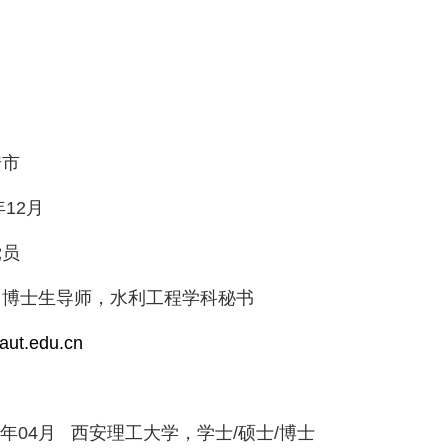
安市
年
12
月
党员
，博士生导师，水利工程学科秘书
ut.edu.cn
：
年
04
月
西安理工大学，学士
/
硕士
/
博士