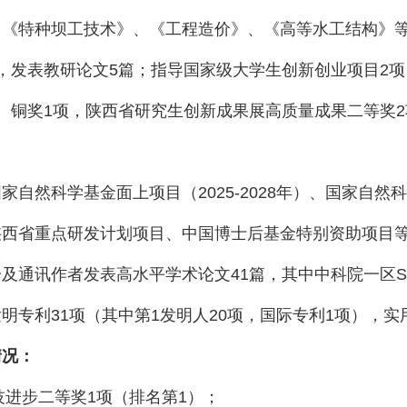
、《特种坝工技术》、《工程造价》、《高等水工结构》
，发表教研论文
5
篇；指导国家级大学生创新创业项目
2
项
、铜奖
1
项，陕西省研究生创新成果展高质量成果二等奖
2
国家自然科学基金面上项目（
2025-2028
年）、国家自然科
陕西省重点研发计划项目、中国博士后基金特别资助项目
一及通讯作者发表高水平学术论文
41
篇，其中中科院一区
S
发明专利
31
项（其中第
1
发明人
20
项，国际专利
1
项），实
情况：
技进步二等奖
1
项（排名第
1
）；