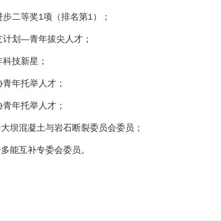
进步二等奖
1
项（排名第
1
）；
支计划—青年拔尖人才；
年科技新星；
协青年托举人才；
协青年托举人才；
会大坝混凝土与岩石断裂委员会委员；
会多能互补专委会委员。