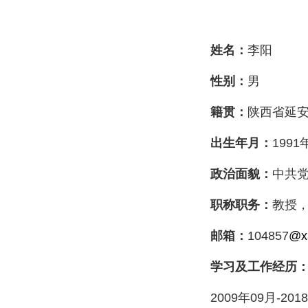
姓名：
李阳
性别：
男
籍贯：
陕西省延
出生年月：
1991
政治面貌：
中共
职称职务：
教授
邮箱：
104857
@xa
学习及工作经历
2009
年
09
月
-2018