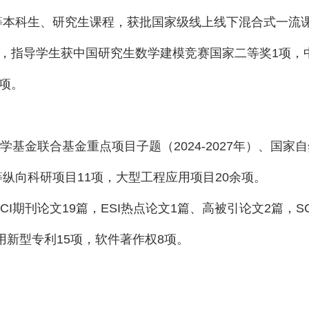
等本科生、研究生课程，获批国家级线上线下混合式一流
，指导学生获中国研究生数学建模竞赛国家二等奖
1
项，
项。
学基金联合基金重点项目子题（
2024-2027
年）、国家自
等纵向科研项目
11
项，大型工程应用项目
20
余项。
CI
期刊论文
19
篇，
ESI
热点论文
1
篇、高被引论文
2
篇，
S
用新型专利
15
项，软件著作权
8
项。